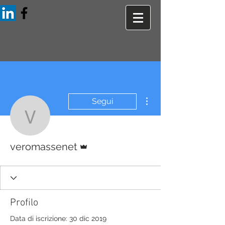
Altre azioni
Segui
veromassenet
Amministratore
veromassenet
Profilo
Data di iscrizione: 30 dic 2019