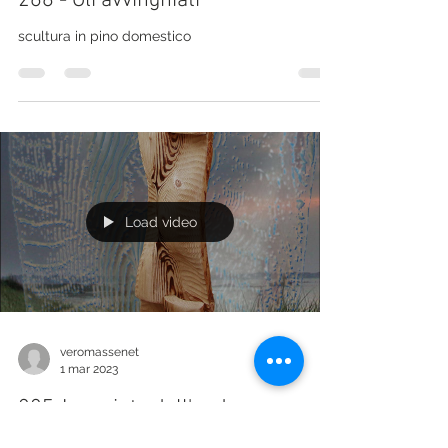
268 - Gli avvinghiati
scultura in pino domestico
Load video
veromassenet
1 mar 2023
225-La spinta dell'onda
(tronco di abete, diam. 38cm. X 75 cm. altezza