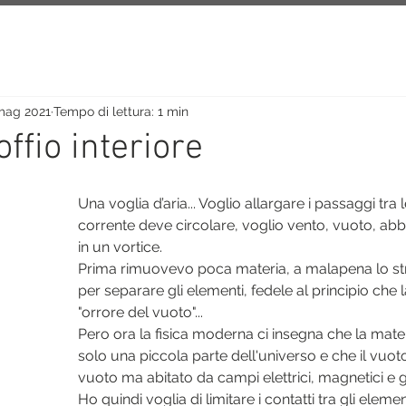
mag 2021
Tempo di lettura: 1 min
ffio interiore
Una voglia d’aria... Voglio allargare i passaggi tra l
corrente deve circolare, voglio vento, vuoto, abbr
in un vortice.
Prima rimuovevo poca materia, a malapena lo str
per separare gli elementi, fedele al principio che 
"orrore del vuoto"...
Pero ora la fisica moderna ci insegna che la mate
solo una piccola parte dell'universo e che il vuot
vuoto ma abitato da campi elettrici, magnetici e gr
Ho quindi voglia di limitare i contatti tra gli eleme