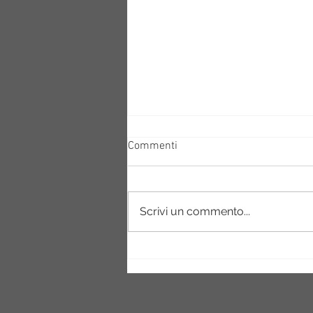
Commenti
Scrivi un commento...
278-Un grido corale