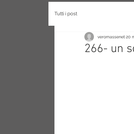
Tutti i post
veromassenet
20 
266- un so