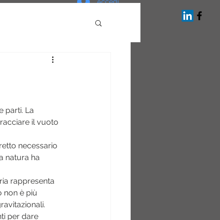
Accedi
e parti. La 
acciare il vuoto 
etto necessario 
la natura ha 
ria rappresenta 
o non è più 
avitazionali.
nti per dare 