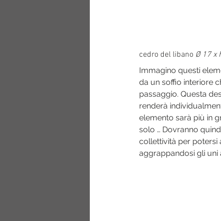
cedro del libano 
Ø 17 x 
Immagino questi elemen
da un soffio interiore c
passaggio. Questa desta
renderà individualment
elemento sarà più in g
solo … Dovranno quind
collettività per potersi
aggrappandosi gli uni ag