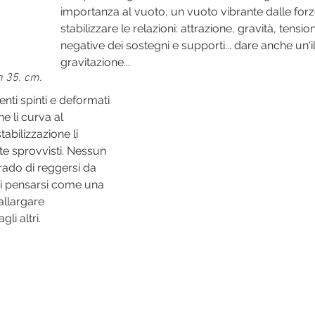
importanza al vuoto, un vuoto vibrante dalle forz
stabilizzare le relazioni: attrazione, gravità, tension
negative dei sostegni e supporti... dare anche un'il
gravitazione...
h 35. cm.
ti spinti e deformati 
he li curva al 
bilizzazione li 
e sprovvisti. Nessun 
rado di reggersi da 
i pensarsi come una 
 allargare 
li altri.