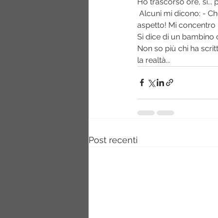
Ho trascorso ore, sì... 
 Alcuni mi dicono: - Che pazienza! - Errore, la pazienza è necessaria quando si aspetta, ma non 
aspetto! Mi concentro 
Si dice di un bambino
Non so più chi ha scri
la realtà...
Post recenti