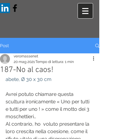
Post
veromassenet
20 mag 2021
Tempo di lettura: 1 min
187-No al caos!
abete, Ø 30 x 30 cm
Avrei potuto chiamare questa 
scultura ironicamente « Uno per tutti 
e tutti per uno ! » come il motto dei 3 
moschettieri…
Al contrario, ho  voluto presentare la 
loro crescita nella coesione, come il  
rifiuto vitale di una disgregazione 